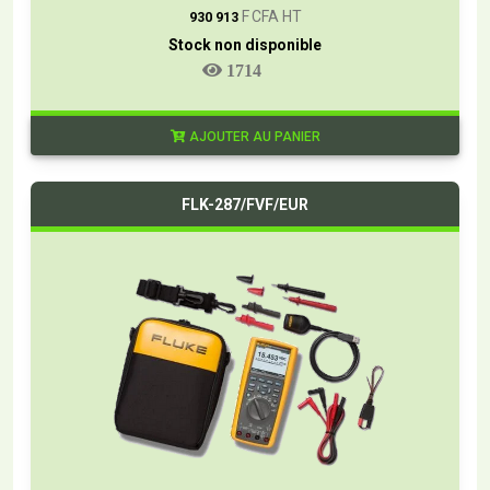
F CFA HT
930 913
Stock non disponible
1714
AJOUTER AU PANIER
FLK-287/FVF/EUR