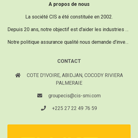
A propos de nous
La société CIS a été constituée en 2002.
Depuis 20 ans, notre objectif est d'aider les industries dans le domaine de la maintenance vu qu'un réel besoin existe.
Notre politique assurance qualité nous demande d'investir chaque année 20% de notre chiffre d'affaire pour acquérir du matériel d'une technologie de pointe, performant et innovant.
CONTACT
COTE D'IVOIRE, ABIDJAN, COCODY RIVIERA
PALMERAIE
groupecis@cis-smi.com
+225 27 22 49 76 59