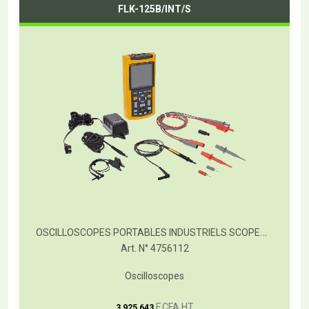
FLK-125B/INT/S
OSCILLOSCOPES PORTABLES INDUSTRIELS SCOPEMETER® FLUKE SÉRIE 120B
Art. N° 4756112
Oscilloscopes
T
F CFA HT
3 925 643