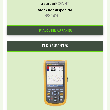
F CFA HT
3 308 938
Stock non disponible
1491
AJOUTER AU PANIER
FLK-124B/INT/S