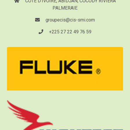
COTE D'IVOIRE, ABIDJAN, COCODY RIVIERA
PALMERAIE
groupecis@cis-smi.com
+225 27 22 49 76 59