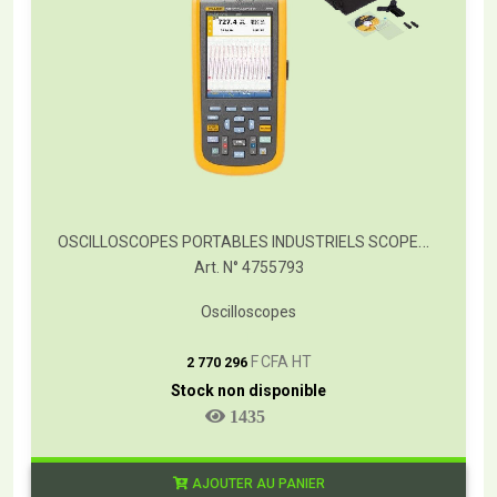
OSCILLOSCOPES PORTABLES INDUSTRIELS SCOPEMETER® FLUKE SÉRIE 120B
Art. N° 4755793
Oscilloscopes
T
F CFA HT
2 770 296
Stock non disponible
1435
AJOUTER AU PANIER