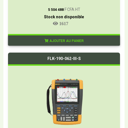
T
F CFA HT
5 504 488
Stock non disponible
1617
AJOUTER AU PANIER
FLK-190-062-III-S