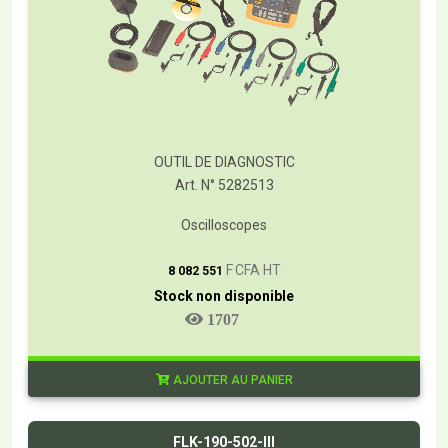
OUTIL DE DIAGNOSTIC
Art. N° 5282513
Oscilloscopes
T
F CFA HT
8 082 551
Stock non disponible
1707
AJOUTER AU PANIER
FLK-190-502-III