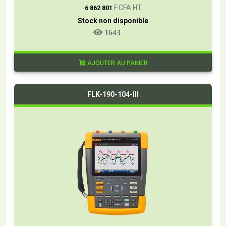
F CFA HT
6 862 801
Stock non disponible
1643
AJOUTER AU PANIER
FLK-190-104-III