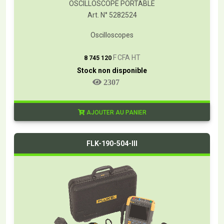
OSCILLOSCOPE PORTABLE
Art. N° 5282524
Oscilloscopes
T
F CFA HT
8 745 120
Stock non disponible
2307
AJOUTER AU PANIER
FLK-190-504-III