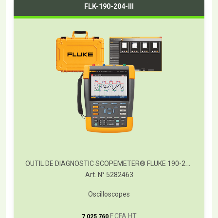
FLK-190-204-III
OUTIL DE DIAGNOSTIC SCOPEMETER® FLUKE 190-204
Art. N° 5282463
Oscilloscopes
T
F CFA HT
7 025 760