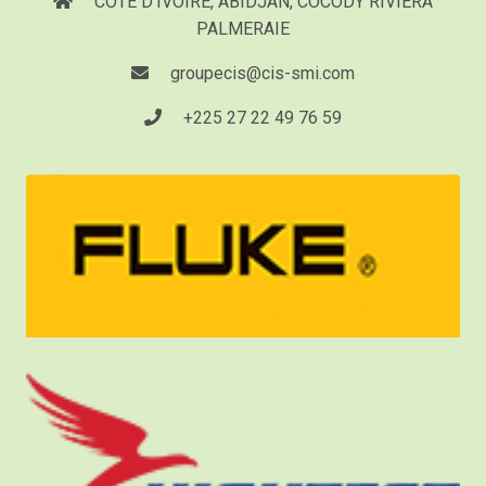
COTE D'IVOIRE, ABIDJAN, COCODY RIVIERA
PALMERAIE
groupecis@cis-smi.com
+225 27 22 49 76 59