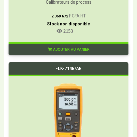
Calibrateurs de process
T
F CFA HT
2 069 672
Stock non disponible
2153
AJOUTER AU PANIER
FLK-714B/AR