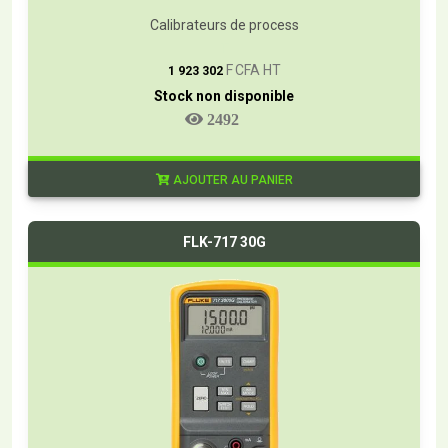
Calibrateurs de process
T
F CFA HT
1 923 302
Stock non disponible
2492
AJOUTER AU PANIER
FLK-717 30G