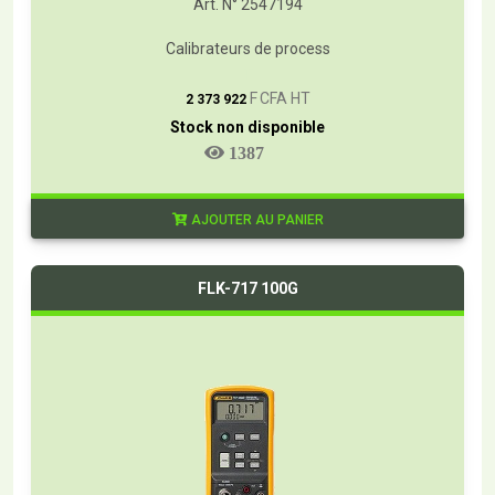
Art. N° 2547194
Calibrateurs de process
T
F CFA HT
2 373 922
Stock non disponible
1387
AJOUTER AU PANIER
FLK-717 100G